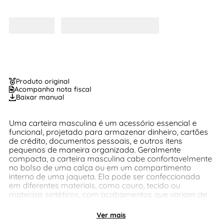
Produto original
Acompanha nota fiscal
Baixar manual
Uma carteira masculina é um acessório essencial e
funcional, projetado para armazenar dinheiro, cartões
de crédito, documentos pessoais, e outros itens
pequenos de maneira organizada. Geralmente
compacta, a carteira masculina cabe confortavelmente
no bolso de uma calça ou em um compartimento
interno de uma jaqueta. Ela pode ser confeccionada
em diferentes materiais, como couro, tecido ou
materiais sintéticos, com acabamentos que variam de
estilos clássicos e elegantes a designs mais modernos
e despojados.
Ver mais