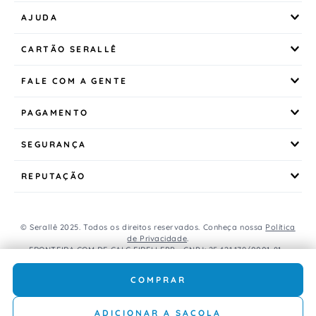
AJUDA
CARTÃO SERALLÊ
FALE COM A GENTE
PAGAMENTO
SEGURANÇA
REPUTAÇÃO
© Serallê 2025. Todos os direitos reservados. Conheça nossa
Política
de Privacidade
.
FRONTEIRA COM DE CALC EIRELI EPP - CNPJ: 25.421.179/0001-81 -
Avenida Brasil, 456, Centro, CEP: 85.851-000, Foz do Iguaçu, PR, Brasil.
Caso os produtos apresentem divergências de valores, o preço
COMPRAR
válido é o do carrinho de compras.
ADICIONAR A SACOLA