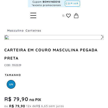
Cupom
BEMVINDO10
COPIAR
*exceto promocionais
Masculino
Carteiras
CARTEIRA EM COURO MASCULINA PEGADA
PRETA
COD
:
352229
TAMANHO
UN
R$
79
,
90
no PIX
R$
79
,
90
ou
12
x de
R$
6
,
65
sem juros