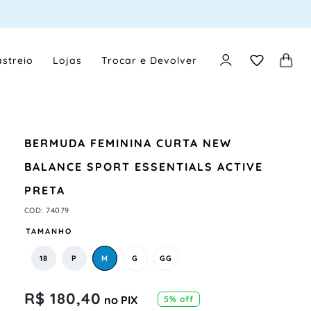
streio
Lojas
Trocar e Devolver
BERMUDA FEMININA CURTA NEW
BALANCE SPORT ESSENTIALS ACTIVE
PRETA
COD
:
74079
TAMANHO
18
P
M
G
GG
R$
180
,
40
no PIX
5
% off