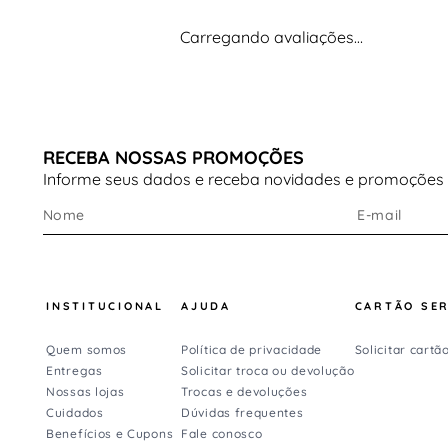
Modelagem
slim fit
, com ajuste mais próximo a
corpo
Carregando avaliações…
Cintura alta
, oferecendo melhor sustentação e
segurança
Estrutura pensada para acompanhar
movimentos dinâmicos
RECEBA NOSSAS PROMOÇÕES
Conforto e ajuste
Informe seus dados e receba novidades e promoções
Ajuste firme que proporciona sensação de
estabilidade
Elasticidade que acompanha agachamentos,
alongamentos e exercícios de impacto modera
INSTITUCIONAL
AJUDA
CARTÃO SE
Conforto térmico auxiliado pela tecnologia de
controle de umidade
Quem somos
Política de privacidade
Solicitar cartã
Design e estilo
Entregas
Solicitar troca ou devolução
Nossas lojas
Trocas e devoluções
Visual esportivo e versátil
Cuidados
Dúvidas frequentes
Benefícios e Cupons
Fale conosco
Silhueta valorizada pela modelagem ajustada