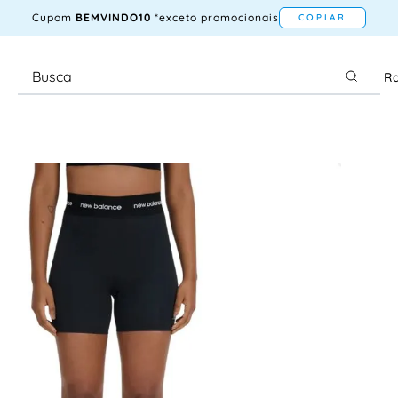
Cupom
BEMVINDO10
*exceto promocionais
COPIAR
Ra