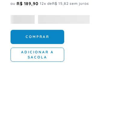
R$
189
,
90
ou
12
x de
R$
15
,
82
sem juros
COMPRAR
ADICIONAR A
SACOLA