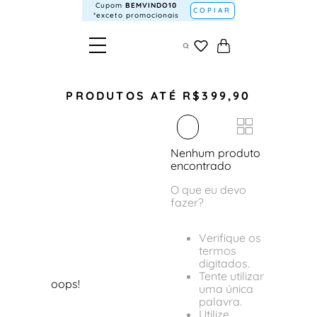
Cupom
BEMVINDO10
COPIAR
*exceto promocionais
PRODUTOS ATÉ R$399,90
Nenhum produto
encontrado
O que eu devo
fazer?
Verifique os
termos
digitados.
Tente utilizar
oops!
uma única
palavra.
Utilize