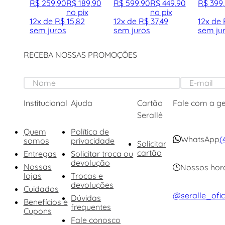
R$
259
,
90
R$
189
,
90
R$
599
,
90
R$
449
,
90
R$
399
,
no pix
no pix
12
x de
R$
15
,
82
12
x de
R$
37
,
49
12
x de
sem juros
sem juros
sem ju
RECEBA NOSSAS PROMOÇÕES
Institucional
Ajuda
Cartão
Fale com a g
Serallê
Quem
Política de
WhatsApp
(
somos
privacidade
Solicitar
cartão
Entregas
Solicitar troca ou
devolução
Nossas
Nossos hor
lojas
Trocas e
devoluções
Cuidados
@seralle_ofic
Dúvidas
Benefícios e
frequentes
Cupons
Fale conosco