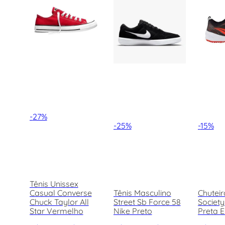
TÊNIS
TÊNIS FEMININO
SANDÁLIAS
MOCASSINS
CHUTEIRAS
CHINELOS
-
27%
Ver mais 2
-
25%
-
15%
Tênis Unissex
Casual Converse
Tênis Masculino
Chuteir
Chuck Taylor All
Street Sb Force 58
Society
Star Vermelho
Nike Preto
Preta E