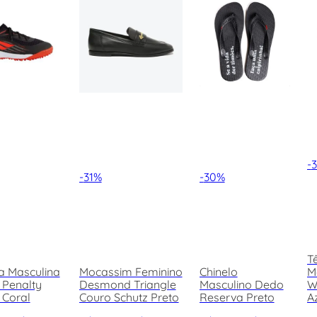
-
-
31%
-
30%
T
a Masculina
Mocassim Feminino
Chinelo
M
 Penalty
Desmond Triangle
Masculino Dedo
W
 Coral
Couro Schutz Preto
Reserva Preto
A