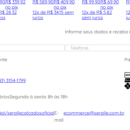
90
R$
339
,
92
R$
589
,
90
R$
409
,
90
R$
99
,
90
R$
69
,
90
R
no pix
no pix
no pix
R$
28
,
32
12
x de
R$
34
,
15
sem
12
x de
R$
5
,
82
1
ros
juros
sem juros
j
Informe seus dados e receba
ente
P
43) 3154-1799
ários
Segunda à sexta: 8h às 18h
ial
/serallecalcadosoficial
E-
ecommerce@seralle.com.br
mail