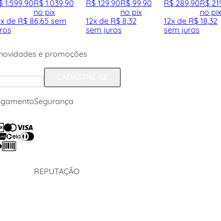
$
1
.
599
,
90
R$
1
.
039
,
90
R$
129
,
90
R$
99
,
90
R$
289
,
90
R$
21
no pix
no pix
no pi
2
x de
R$
86
,
65
sem
12
x de
R$
8
,
32
12
x de
R$
18
,
32
uros
sem juros
sem juros
 novidades e promoções
CADASTRE-SE
agamento
Segurança
REPUTAÇÃO