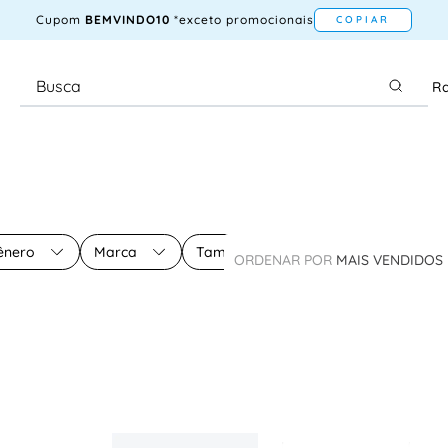
Cupom
BEMVINDO10
*exceto promocionais
COPIAR
Ra
ênero
Marca
Tamanho
ORDENAR POR
MAIS VENDIDOS