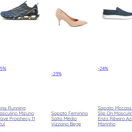
35%
-
24%
-
23%
ênis Running
Sapato Mocass
asculino Mizuno
Sapato Feminino
Slip On Masculi
ave Prophecy 11
Salto Médio
Enzo Ribeiro Az
zul
Vizzano Bege
Marinho