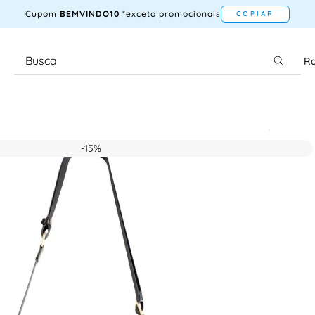
Cupom
BEMVINDO10
*exceto promocionais
COPIAR
Ra
-
15%