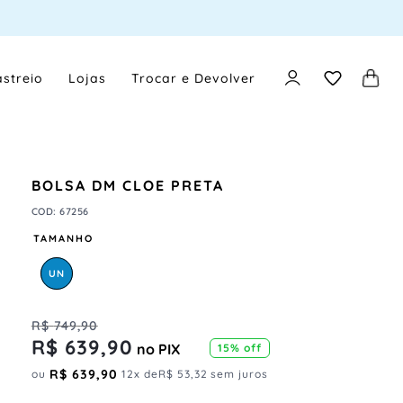
streio
Lojas
Trocar e Devolver
BOLSA DM CLOE PRETA
COD
:
67256
TAMANHO
UN
R$
749
,
90
R$
639
,
90
no PIX
15%
off
R$
639
,
90
ou
12
x de
R$
53
,
32
sem juros