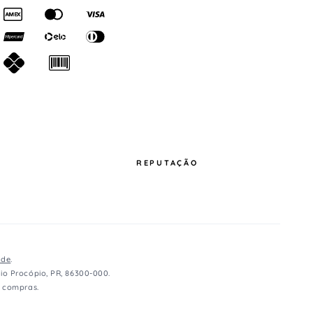
REPUTAÇÃO
ade
.
io Procópio, PR, 86300-000.
e compras.