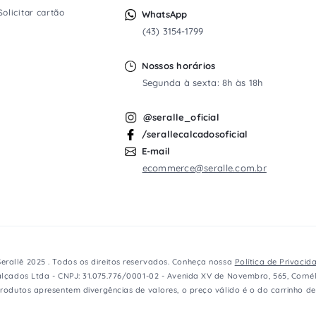
Solicitar cartão
WhatsApp
(43) 3154-1799
Nossos horários
Segunda à sexta: 8h às 18h
@seralle_oficial
/serallecalcadosoficial
E-mail
ecommerce@seralle.com.br
erallê 2025 . Todos os direitos reservados. Conheça nossa
Política de Privacid
lçados Ltda - CNPJ: 31.075.776/0001-02 - Avenida XV de Novembro, 565, Cornél
rodutos apresentem divergências de valores, o preço válido é o do carrinho d