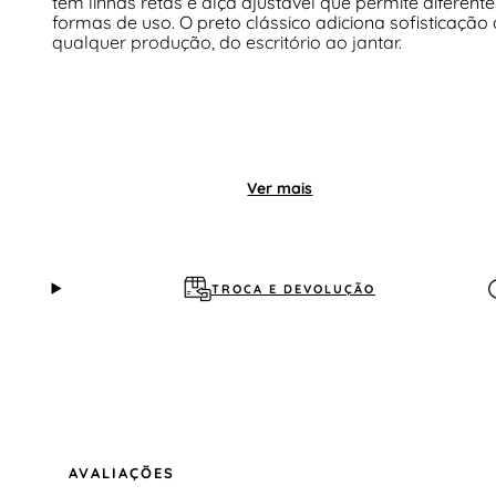
tem linhas retas e alça ajustável que permite diferente
formas de uso. O preto clássico adiciona sofisticação 
qualquer produção, do escritório ao jantar.
Ver mais
TROCA E DEVOLUÇÃO
AVALIAÇÕES