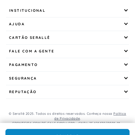
INSTITUCIONAL
AJUDA
CARTÃO SERALLÊ
FALE COM A GENTE
PAGAMENTO
SEGURANÇA
REPUTAÇÃO
© Serallê 2025. Todos os direitos reservados. Conheça nossa
Política
de Privacidade
.
FRONTEIRA COM DE CALC EIRELI EPP - CNPJ: 25.421.179/0001-81 -
Avenida Brasil, 456, Centro, CEP: 85.851-000, Foz do Iguaçu, PR, Brasil.
Caso os produtos apresentem divergências de valores, o preço