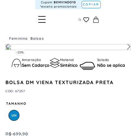
Cupom
BEMVINDO10
COPIAR
*exceto promocionais
Feminino
Bolsas
-
20%
Amarração
Material
Solado
Sem Cadarço
Sintético
Não se aplica
BOLSA DM VIENA TEXTURIZADA PRETA
COD
:
67257
TAMANHO
UN
R$
699
,
90