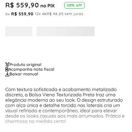
R$
559
,
90
no PIX
20%
off
R$
559
,
90
ou
12
x de
R$
46
,
65
sem juros
Produto original
Acompanha nota fiscal
Baixar manual
Com textura sofisticada e acabamento metalizado
discreto, a Bolsa Viena Texturizada Preta traz uma
elegância moderna ao seu look. O design estruturado
com alça única e detalhe torcido nas laterais cria um
visual refinado e contemporâneo, ideal para elevar
desde os looks casuais aos mais arrumados. Prática e
charmosa na medida certa!