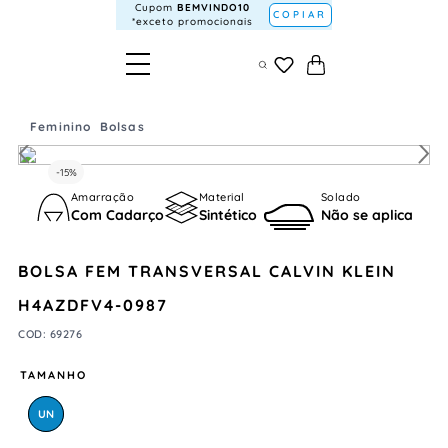
Cupom
BEMVINDO10
COPIAR
*exceto promocionais
Feminino
Bolsas
-
15%
Amarração
Material
Solado
Com Cadarço
Sintético
Não se aplica
BOLSA FEM TRANSVERSAL CALVIN KLEIN
H4AZDFV4-0987
COD
:
69276
TAMANHO
UN