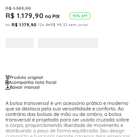
R$
1
.
389
,
90
R$
1
.
179
,
90
no PIX
15%
off
R$
1
.
179
,
90
ou
12
x de
R$
98
,
32
sem juros
Produto original
Acompanha nota fiscal
Baixar manual
A bolsa transversal é um acessório prático e moderno
que se destaca pela sua versatilidade e conforto. Ao
contrário das bolsas de mão ou de ombro, a bolsa
transversal é projetada para ser usada cruzada sobre
o corpo, proporcionando liberdade de movimento e
distribuindo o peso de forma equilibrada. Seu design
compacto e funcional permite carregar itens essenciais.