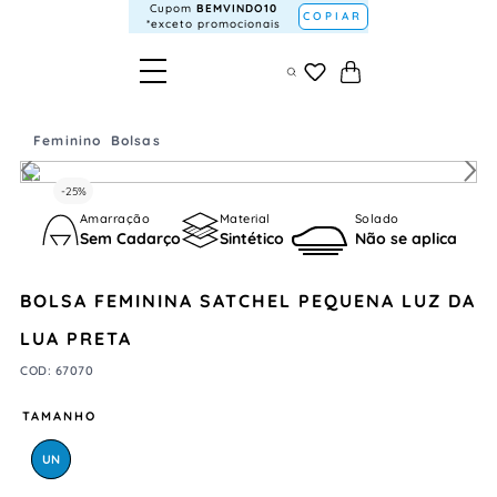
Cupom
BEMVINDO10
COPIAR
*exceto promocionais
Feminino
Bolsas
-
25%
Amarração
Material
Solado
Sem Cadarço
Sintético
Não se aplica
BOLSA FEMININA SATCHEL PEQUENA LUZ DA
LUA PRETA
COD
:
67070
TAMANHO
UN