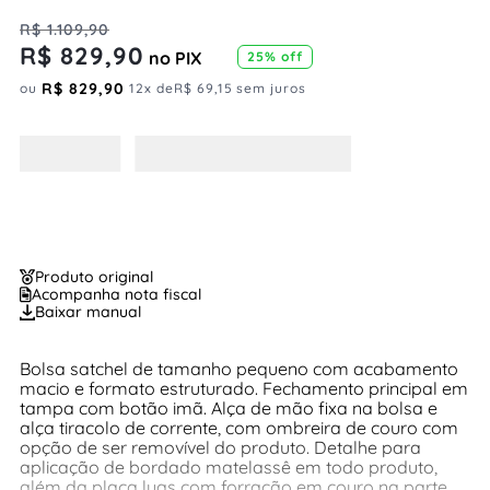
R$
1
.
109
,
90
R$
829
,
90
no PIX
25%
off
R$
829
,
90
ou
12
x de
R$
69
,
15
sem juros
Produto original
Acompanha nota fiscal
Baixar manual
Bolsa satchel de tamanho pequeno com acabamento
macio e formato estruturado. Fechamento principal em
tampa com botão imã. Alça de mão fixa na bolsa e
alça tiracolo de corrente, com ombreira de couro com
opção de ser removível do produto. Detalhe para
aplicação de bordado matelassê em todo produto,
além da placa luas com forração em couro na parte