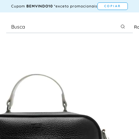
Cupom
BEMVINDO10
*exceto promocionais
COPIAR
Ra