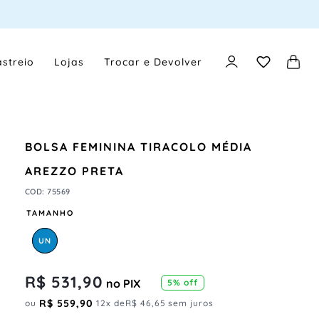
streio
Lojas
Trocar e Devolver
BOLSA FEMININA TIRACOLO MÉDIA
AREZZO PRETA
COD
:
75569
TAMANHO
UN
R$
531
,
90
no PIX
5
% off
R$
559
,
90
ou
12
x de
R$
46
,
65
sem juros