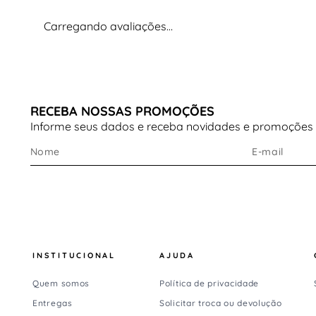
frontal
acabamento com contraste de cores moderno
Carregando avaliações…
material resistente para uso frequente
Essa combinação torna o modelo uma
bolsa feminin
moderna e funcional
, ideal para o uso diário.
RECEBA NOSSAS PROMOÇÕES
Tamanhos
Informe seus dados e receba novidades e promoções
A
bolsa feminina média Arezzo
oferece espaço ideal
para organizar itens com praticidade.
Espaço interno ideal para:
celular
carteira
INSTITUCIONAL
AJUDA
chaves
Quem somos
Política de privacidade
documentos
Entregas
Solicitar troca ou devolução
pequenos objetos pessoais