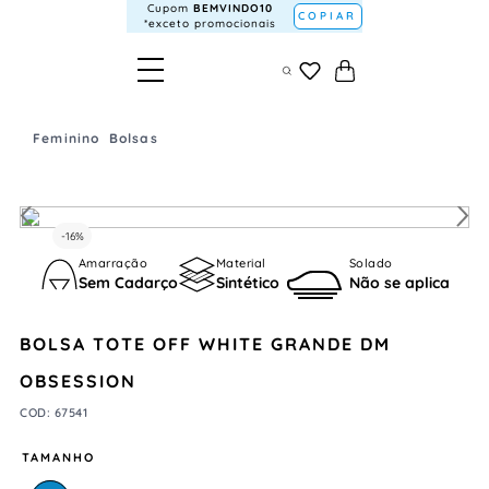
Cupom
BEMVINDO10
COPIAR
*exceto promocionais
Feminino
Bolsas
-
16%
Amarração
Material
Solado
Sem Cadarço
Sintético
Não se aplica
BOLSA TOTE OFF WHITE GRANDE DM
OBSESSION
COD
:
67541
TAMANHO