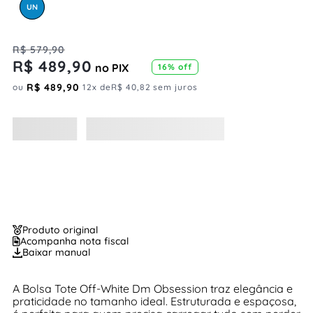
UN
R$
579
,
90
R$
489
,
90
no PIX
16%
off
R$
489
,
90
ou
12
x de
R$
40
,
82
sem juros
Produto original
Acompanha nota fiscal
Baixar manual
A Bolsa Tote Off-White Dm Obsession traz elegância e
praticidade no tamanho ideal. Estruturada e espaçosa,