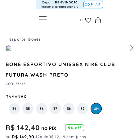
Cupom
BEMVINDO10
COPIAR
*exceto promocionais
Esporte
Bonés
BONE ESPORTIVO UNISSEX NIKE CLUB
FUTURA WASH PRETO
COD
:
63646
TAMANHO
34
35
36
37
38
39
UN
R$
142
,
40
no PIX
5
% off
R$
149
,
90
ou
12
x de
R$
12
,
49
sem juros