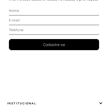
Ideal para acompanhar as atividades do dia a dia
Excelente opção para quem procura um
boné
infantil confortável e ajustável
🎨 Design e Estilo
Aba curva
para um visual esportivo e moderno
Acabamento washed (lavado) que traz aparência
casual e despojada
Logotipo
Nike Futura bordado
na parte frontal
Cadastre-se
Modelo versátil que combina com diferentes
looks infantis
🚶 Indicação de Uso
Ideal para:
Uso diário
Passeios ao ar livre
Escola e atividades recreativas
Viagens em família
Dias ensolarados
INSTITUCIONAL
⭐ Benefícios e Diferenciais