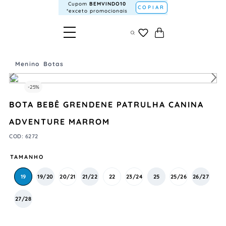
Cupom
BEMVINDO10
COPIAR
*exceto promocionais
Menino
Botas
-
25%
BOTA BEBÊ GRENDENE PATRULHA CANINA
ADVENTURE MARROM
COD
:
6272
TAMANHO
19
19/20
20/21
21/22
22
23/24
25
25/26
26/27
27/28