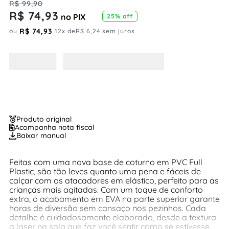
R$
99
,
90
R$
74
,
93
no PIX
25%
off
R$
74
,
93
ou
12
x de
R$
6
,
24
sem juros
Produto original
Acompanha nota fiscal
Baixar manual
Feitas com uma nova base de coturno em PVC Full
Plastic, são tão leves quanto uma pena e fáceis de
calçar com os atacadores em elástico, perfeito para as
crianças mais agitadas. Com um toque de conforto
extra, o acabamento em EVA na parte superior garante
horas de diversão sem cansaço nos pezinhos. Cada
detalhe é cuidadosamente elaborado, desde a textura
a laser na sola que faz você sentir como se estivesse