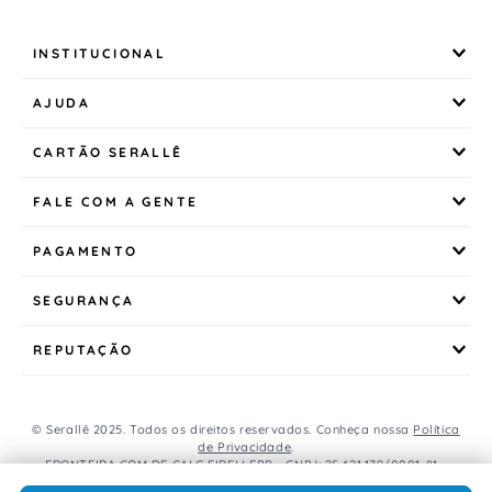
INSTITUCIONAL
AJUDA
CARTÃO SERALLÊ
FALE COM A GENTE
PAGAMENTO
SEGURANÇA
REPUTAÇÃO
© Serallê 2025. Todos os direitos reservados. Conheça nossa
Política
de Privacidade
.
FRONTEIRA COM DE CALC EIRELI EPP - CNPJ: 25.421.179/0001-81 -
Avenida Brasil, 456, Centro, CEP: 85.851-000, Foz do Iguaçu, PR, Brasil.