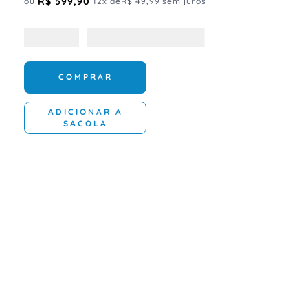
R$
599
,
90
ou
12
x de
R$
49
,
99
sem juros
COMPRAR
ADICIONAR A
SACOLA