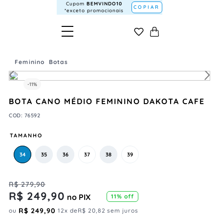
Cupom
BEMVINDO10
COPIAR
*exceto promocionais
Feminino
Botas
-
11%
BOTA CANO MÉDIO FEMININO DAKOTA CAFE
COD
:
76592
TAMANHO
34
35
36
37
38
39
R$
279
,
90
R$
249
,
90
no PIX
11%
off
R$
249
,
90
ou
12
x de
R$
20
,
82
sem juros