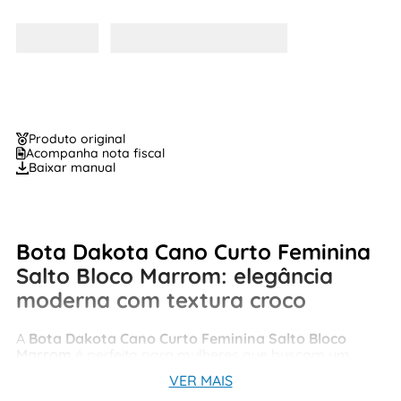
Produto original
Acompanha nota fiscal
Baixar manual
Bota Dakota Cano Curto Feminina
Salto Bloco Marrom: elegância
moderna com textura croco
A
Bota Dakota Cano Curto Feminina Salto Bloco
Marrom
é perfeita para mulheres que buscam um
visual sofisticado sem abrir mão do conforto. Com
VER MAIS
acabamento em textura croco e design