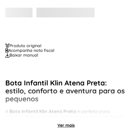
Produto original
Acompanha nota fiscal
Baixar manual
Bota Infantil Klin Atena Preta:
estilo, conforto e aventura para os
pequenos
A
Bota Infantil Klin Atena Preta
é perfeita para
acompanhar as crianças em todas as descobertas do
dia a dia. Com visual moderno, design cheio de
Ver mais
personalidade e estrutura leve, esse modelo oferece o