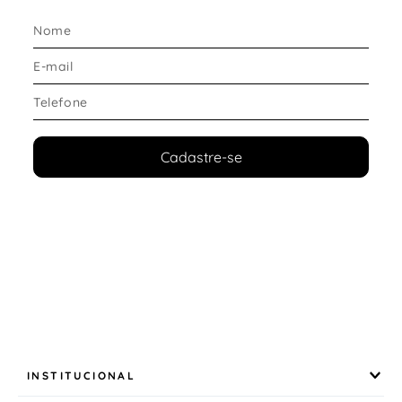
O modelo oferece:
Estrutura confortável para uso prolongado
Excelente adaptação aos pés
Visual versátil para diferentes ocasiões
Durabilidade para acompanhar o ritmo infantil
Tipo de solado e destaques
Cadastre-se
Desenvolvida para oferecer:
Maior estabilidade ao caminhar
Segurança durante as brincadeiras
Boa aderência em diferentes superfícies
Conforto para o uso diário
Perfeita para acompanhar passeios, escola e
momentos de lazer.
Conforto e ajuste
INSTITUCIONAL
A
Bota Infantil Klin Atena
se destaca pelo conforto: