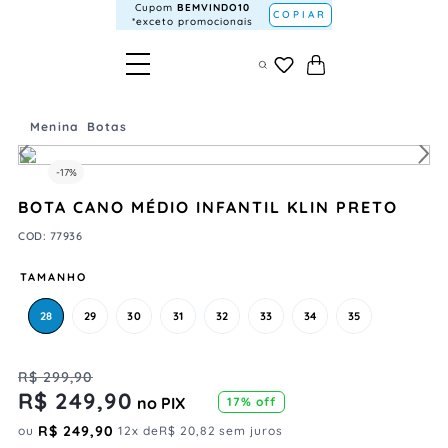
Cupom
BEMVINDO10
COPIAR
*exceto promocionais
Menina
Botas
-
17%
BOTA CANO MÉDIO INFANTIL KLIN PRETO
COD
:
77936
TAMANHO
28
29
30
31
32
33
34
35
R$
299
,
90
R$
249
,
90
no PIX
17%
off
R$
249
,
90
ou
12
x de
R$
20
,
82
sem juros