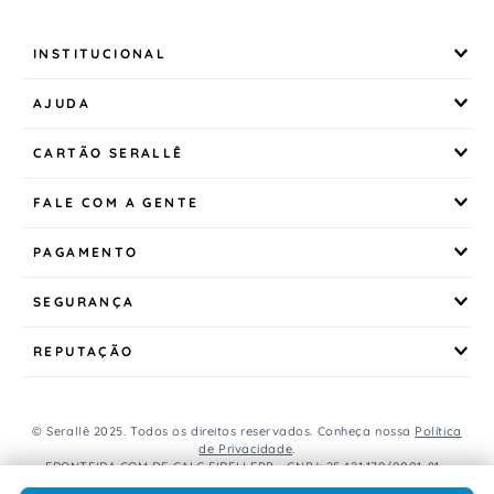
INSTITUCIONAL
AJUDA
CARTÃO SERALLÊ
FALE COM A GENTE
PAGAMENTO
SEGURANÇA
REPUTAÇÃO
© Serallê 2025. Todos os direitos reservados. Conheça nossa
Política
de Privacidade
.
FRONTEIRA COM DE CALC EIRELI EPP - CNPJ: 25.421.179/0001-81 -
Avenida Brasil, 456, Centro, CEP: 85.851-000, Foz do Iguaçu, PR, Brasil.