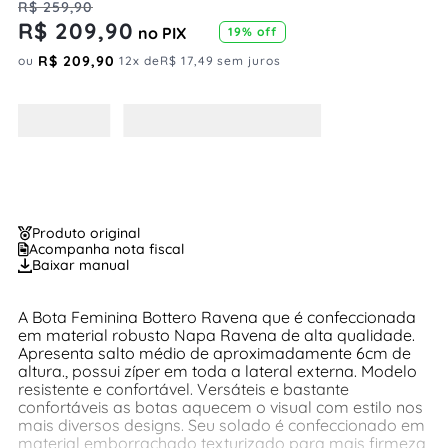
R$
259
,
90
R$
209
,
90
no PIX
19%
off
R$
209
,
90
ou
12
x de
R$
17
,
49
sem juros
Produto original
Acompanha nota fiscal
Baixar manual
A Bota Feminina Bottero Ravena que é confeccionada
em material robusto Napa Ravena de alta qualidade.
Apresenta salto médio de aproximadamente 6cm de
altura., possui zíper em toda a lateral externa. Modelo
resistente e confortável. Versáteis e bastante
confortáveis as botas aquecem o visual com estilo nos
mais diversos designs. Seu solado é confeccionado em
material emborrachado texturizado para mais firmeza