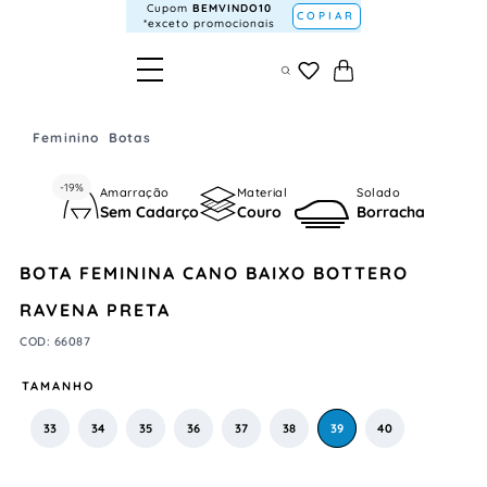
Cupom
BEMVINDO10
COPIAR
*exceto promocionais
Feminino
Botas
-
19%
Amarração
Material
Solado
Sem Cadarço
Couro
Borracha
BOTA FEMININA CANO BAIXO BOTTERO
RAVENA PRETA
COD
:
66087
TAMANHO
33
34
35
36
37
38
39
40