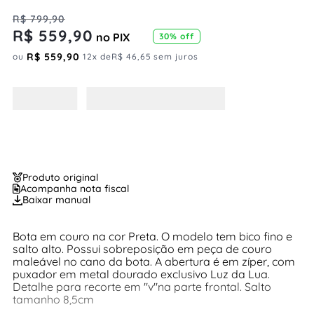
R$
799
,
90
R$
559
,
90
no PIX
30%
off
R$
559
,
90
ou
12
x de
R$
46
,
65
sem juros
Produto original
Acompanha nota fiscal
Baixar manual
Bota em couro na cor Preta. O modelo tem bico fino e
salto alto. Possui sobreposição em peça de couro
maleável no cano da bota. A abertura é em zíper, com
puxador em metal dourado exclusivo Luz da Lua.
Detalhe para recorte em "v"na parte frontal. Salto
tamanho 8,5cm