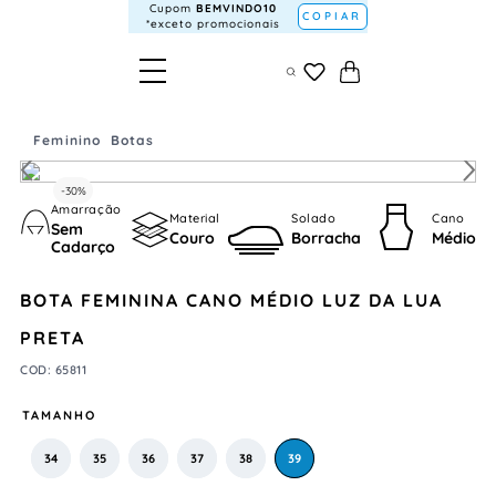
Cupom
BEMVINDO10
COPIAR
*exceto promocionais
Feminino
Botas
-
30%
Amarração
Material
Solado
Cano
Sem
Couro
Borracha
Médio
Cadarço
BOTA FEMININA CANO MÉDIO LUZ DA LUA
PRETA
COD
:
65811
TAMANHO
34
35
36
37
38
39