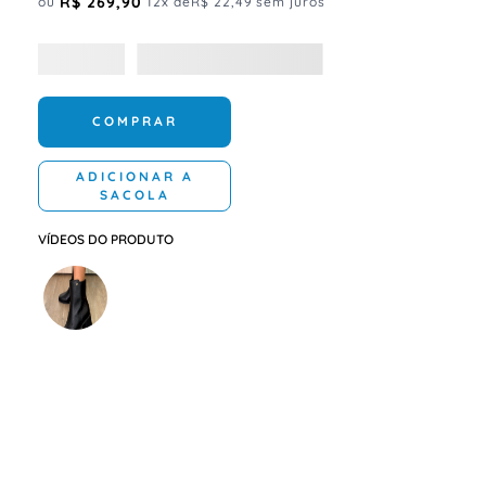
R$
269
,
90
ou
12
x de
R$
22
,
49
sem juros
COMPRAR
ADICIONAR A
SACOLA
VÍDEOS DO PRODUTO