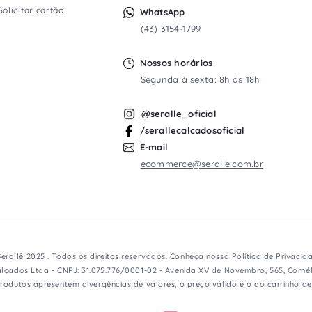
Solicitar cartão
WhatsApp
(43) 3154-1799
Nossos horários
Segunda à sexta: 8h às 18h
@seralle_oficial
/serallecalcadosoficial
E-mail
ecommerce@seralle.com.br
erallê 2025 . Todos os direitos reservados. Conheça nossa
Política de Privacid
lçados Ltda - CNPJ: 31.075.776/0001-02 - Avenida XV de Novembro, 565, Cornél
rodutos apresentem divergências de valores, o preço válido é o do carrinho d