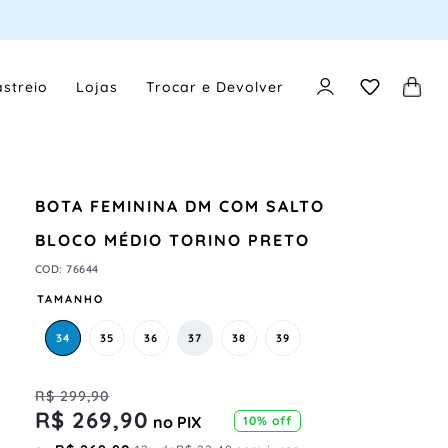
streio
Lojas
Trocar e Devolver
BOTA FEMININA DM COM SALTO
BLOCO MÉDIO TORINO PRETO
COD
:
76644
TAMANHO
34
35
36
37
38
39
R$
299
,
90
R$
269
,
90
no PIX
10%
off