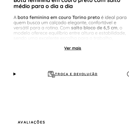
Bota feminina em couro preto com salto
médio para o dia a dia
A
bota feminina em couro Torino preto
é ideal para
quem busca um calçado elegante, confortável e
versátil para a rotina. Com
salto bloco de 6,5 cm
, o
modelo oferece equilíbrio entre altura e estabilidade,
sendo uma excelente escolha para o trabalho,
compromissos casuais e produções mais refinadas.
Ver mais
Detalhamento completo do
produto
TROCA E DEVOLUÇÃO
Material do cabedal
Confeccionada em
couro legítimo Torino
, a bota
apresenta textura levemente granulada, toque macio 
ótimo acabamento. O couro garante maior
durabilidade e mantém o visual elegante mesmo com
o uso frequente.
Tipo de solado
AVALIAÇÕES