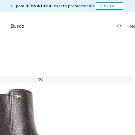
Cupom
BEMVINDO10
*exceto promocionais
COPIAR
Ra
-
10%