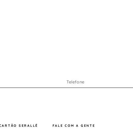
e
,
ça
CARTÃO SERALLÊ
FALE COM A GENTE