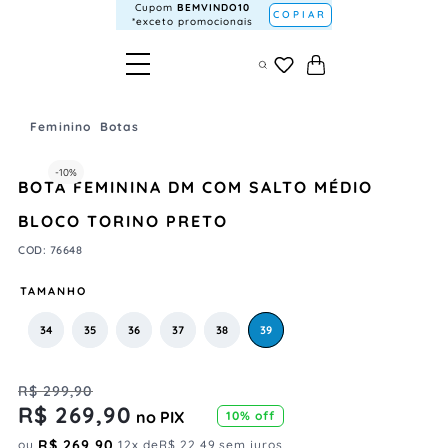
Cupom
BEMVINDO10
COPIAR
*exceto promocionais
Feminino
Botas
-
10%
BOTA FEMININA DM COM SALTO MÉDIO
BLOCO TORINO PRETO
COD
:
76648
TAMANHO
34
35
36
37
38
39
R$
299
,
90
R$
269
,
90
no PIX
10%
off
R$
269
,
90
ou
12
x de
R$
22
,
49
sem juros