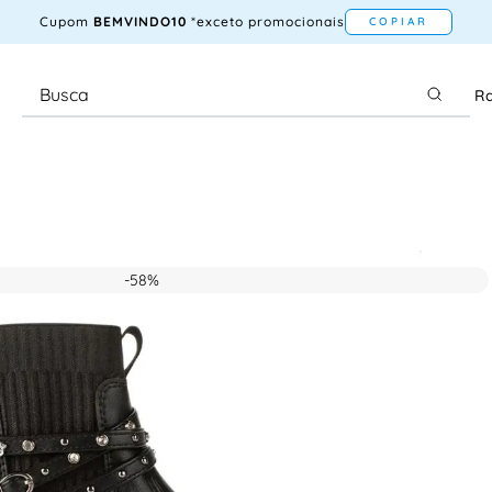
Cupom
BEMVINDO10
*exceto promocionais
COPIAR
Ra
-
58%