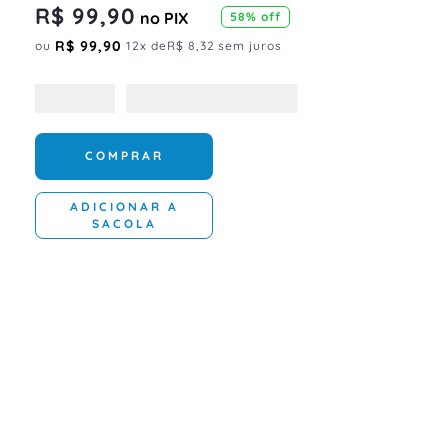
R$
99
,
90
no PIX
58%
off
R$
99
,
90
ou
12
x de
R$
8
,
32
sem juros
COMPRAR
ADICIONAR A
SACOLA