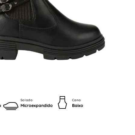
Solado
Cano
o
Microexpandido
Baixo