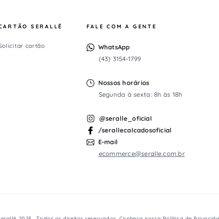
CARTÃO SERALLÊ
FALE COM A GENTE
Solicitar cartão
WhatsApp
(43) 3154-1799
Nossos horários
Segunda à sexta: 8h às 18h
@seralle_oficial
/serallecalcadosoficial
E-mail
ecommerce@seralle.com.br
erallê 2025 . Todos os direitos reservados. Conheça nossa
Política de Privacid