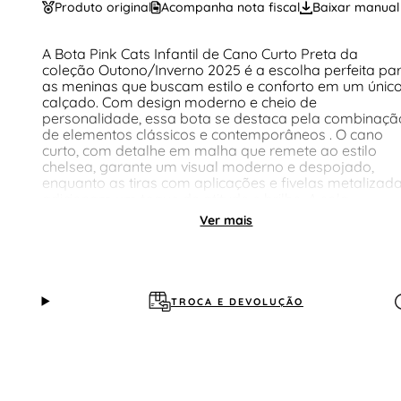
Produto original
Acompanha nota fiscal
Baixar manual
A Bota Pink Cats Infantil de Cano Curto Preta da
coleção Outono/Inverno 2025 é a escolha perfeita pa
as meninas que buscam estilo e conforto em um únic
calçado. Com design moderno e cheio de
personalidade, essa bota se destaca pela combinaçã
de elementos clássicos e contemporâneos . O cano
curto, com detalhe em malha que remete ao estilo
chelsea, garante um visual moderno e despojado,
enquanto as tiras com aplicações e fivelas metalizad
adicionam um toque de atitude e brilho. A sola
tratorada e o salto bloco, com altura de 4,25 cm ,
Ver mais
proporcionam estabilidade e conforto para as
pequenas exploradoras em suas aventuras diárias.
Confeccionada em material sintético de alta qualidade
a bota Pink Cats garante durabilidade e resistência
para acompanhar as meninas em todas as suas
TROCA E DEVOLUÇÃO
atividades. O interior macio e aconchegante
proporciona conforto extra, ideal para longos períod
de uso. Além disso, a altura do cano de 13 cm e a
circunferência de 23,5 cm garantem um ajuste perfeito
e seguro. Seja para um passeio no parque, um dia na
escola ou um evento especial, essa bota é a escolha