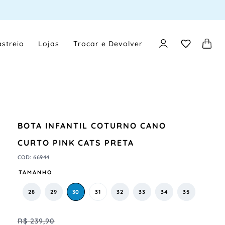
streio
Lojas
Trocar e Devolver
BOTA INFANTIL COTURNO CANO
CURTO PINK CATS PRETA
COD
:
66944
TAMANHO
28
29
30
31
32
33
34
35
R$
239
,
90