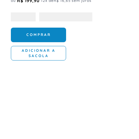
R$
199
,
90
ou
12
x de
R$
16
,
65
sem juros
COMPRAR
ADICIONAR A
SACOLA