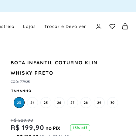
streio
Lojas
Trocar e Devolver
BOTA INFANTIL COTURNO KLIN
WHISKY PRETO
COD
:
77925
TAMANHO
23
24
25
26
27
28
29
30
R$
229
,
90
R$
199
,
90
no PIX
13%
off