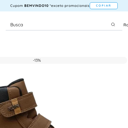
Cupom
BEMVINDO10
*exceto promocionais
COPIAR
Ra
-
13%