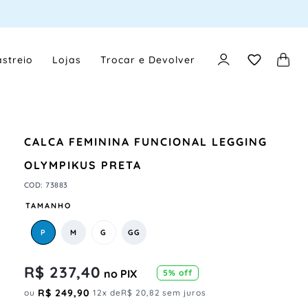
streio
Lojas
Trocar e Devolver
CALCA FEMININA FUNCIONAL LEGGING
OLYMPIKUS PRETA
COD
:
73883
TAMANHO
P
M
G
GG
R$
237
,
40
no PIX
5
% off
R$
249
,
90
ou
12
x de
R$
20
,
82
sem juros