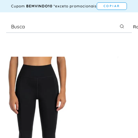
Cupom
BEMVINDO10
*exceto promocionais
COPIAR
Ra