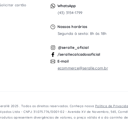
Solicitar cartão
WhatsApp
(43) 3154-1799
Nossos horários
Segunda à sexta: 8h às 18h
@seralle_oficial
/serallecalcadosoficial
E-mail
ecommerce@seralle.com.br
erallê 2025 . Todos os direitos reservados. Conheça nossa
Política de Privacid
lçados Ltda - CNPJ: 31.075.776/0001-02 - Avenida XV de Novembro, 565, Cornél
rodutos apresentem divergências de valores, o preço válido é o do carrinho d