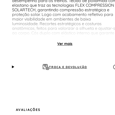
desempenho para os treinos. Tecido de poliamida co
elastano que traz as tecnologias FLEX COMPRESSION
SOLARTECH, garantindo compressão estratégica e
proteção solar. Logo com acabamento refletivo para
maior visibilidade em ambientes de baixa
luminosidade. Recortes estratégicos e costuras
anatômicas, feitos para valorizar a silhueta e ajustar-
ao corpo. Cós duplo com elástico interno que garante
suporte extra nos treinos. Dois bolsos laterais
garantem praticidade para levar objetos essenciais.
Ver mais
Bolso extra nas costas, ideal para carregar o celular
com segurança. Perfeita para acompanhar sua
performance com segurança e estilo.
TROCA E DEVOLUÇÃO
AVALIAÇÕES