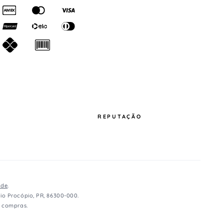
REPUTAÇÃO
ade
.
io Procópio, PR, 86300-000.
e compras.