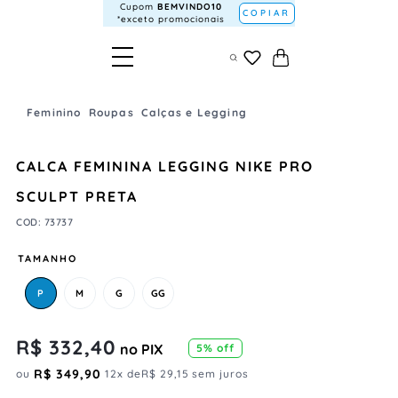
Cupom
BEMVINDO10
COPIAR
*exceto promocionais
Feminino
Roupas
Calças e Legging
CALCA FEMININA LEGGING NIKE PRO
SCULPT PRETA
COD
:
73737
TAMANHO
P
M
G
GG
R$
332
,
40
no PIX
5
% off
R$
349
,
90
ou
12
x de
R$
29
,
15
sem juros