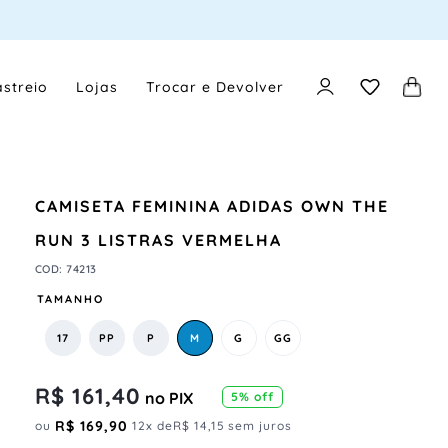
streio
Lojas
Trocar e Devolver
CAMISETA FEMININA ADIDAS OWN THE
RUN 3 LISTRAS VERMELHA
COD
:
74213
TAMANHO
17
PP
P
M
G
GG
R$
161
,
40
no PIX
5
% off
R$
169
,
90
ou
12
x de
R$
14
,
15
sem juros