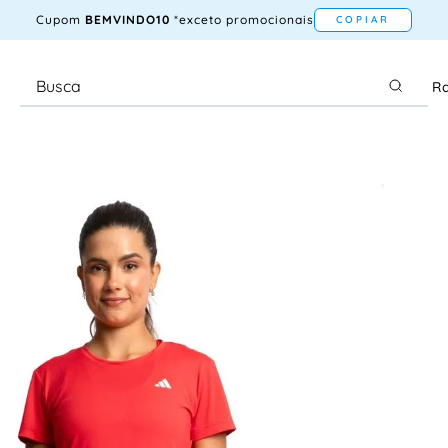
Cupom
BEMVINDO10
*exceto promocionais
COPIAR
Ra