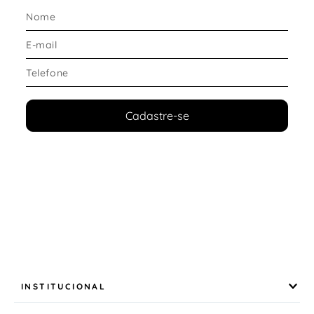
Tecido macio que proporciona sensação
agradável na pele
Estrutura leve, ideal para uso prolongado
Permite liberdade de movimentos
Perfeita para quem deseja uma
camiseta feminina
confortável para o dia a dia
.
Cadastre-se
### Design e estilo
Visual minimalista e versátil
Fácil combinação com leggings, shorts, jeans ou
peças esportivas
Estilo urbano que acompanha tendências atuais
Uma ótima opção para quem quer uma
camiseta
cropped feminina Nike original
para compor
diferentes looks.
INSTITUCIONAL