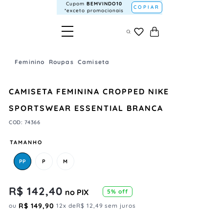
Cupom
BEMVINDO10
COPIAR
*exceto promocionais
Feminino
Roupas
Camiseta
CAMISETA FEMININA CROPPED NIKE
SPORTSWEAR ESSENTIAL BRANCA
COD
:
74366
TAMANHO
PP
P
M
R$
142
,
40
no PIX
5
% off
R$
149
,
90
ou
12
x de
R$
12
,
49
sem juros