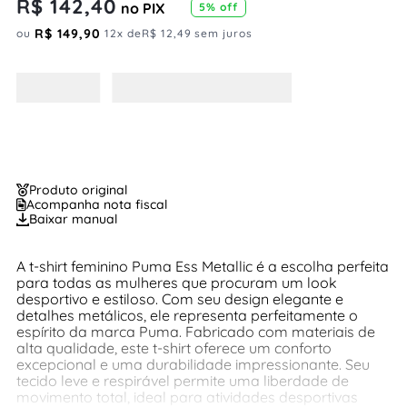
R$
142
,
40
no PIX
5
% off
R$
149
,
90
ou
12
x de
R$
12
,
49
sem juros
Produto original
Acompanha nota fiscal
Baixar manual
A t-shirt feminino Puma Ess Metallic é a escolha perfeita
para todas as mulheres que procuram um look
desportivo e estiloso. Com seu design elegante e
detalhes metálicos, ele representa perfeitamente o
espírito da marca Puma. Fabricado com materiais de
alta qualidade, este t-shirt oferece um conforto
excepcional e uma durabilidade impressionante. Seu
tecido leve e respirável permite uma liberdade de
movimento total, ideal para atividades desportivas