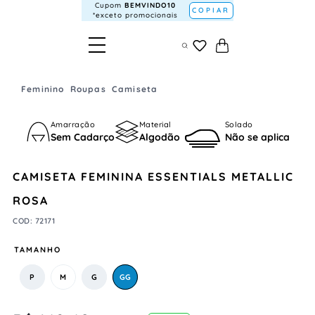
Cupom
BEMVINDO10
COPIAR
*exceto promocionais
Feminino
Roupas
Camiseta
Amarração
Material
Solado
Sem Cadarço
Algodão
Não se aplica
CAMISETA FEMININA ESSENTIALS METALLIC
ROSA
COD
:
72171
TAMANHO
P
M
G
GG