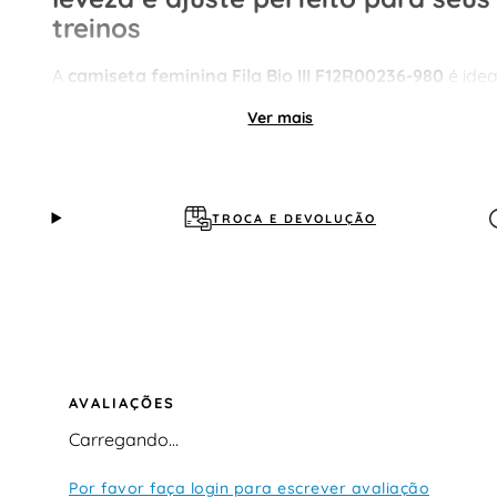
treinos
A
camiseta feminina Fila Bio III F12R00236-980
é idea
para quem busca
camiseta de treino leve, respirável
e com modelagem ajustada ao corpo
. Desenvolvida
Ver mais
com tecido de alta tecnologia, ela proporciona
conforto, mobilidade e desempenho em atividades
intensas.
Perfeita para quem procura
camiseta feminina Fila
TROCA E DEVOLUÇÃO
slim fit para academia e treinos funcionais
.
Material da camiseta
Confeccionada em
tecido leve de alta tecnolog
Estrutura
respirável e confortável
AVALIAÇÕES
Toque suave na pele
Carregando…
O material oferece:
Excelente ventilação
Por favor faça login para escrever avaliação