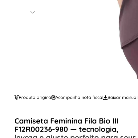
Produto original
Acompanha nota fiscal
Baixar manual
Camiseta Feminina Fila Bio III
F12R00236-980 — tecnologia,
leveza e ajuste perfeito para seus