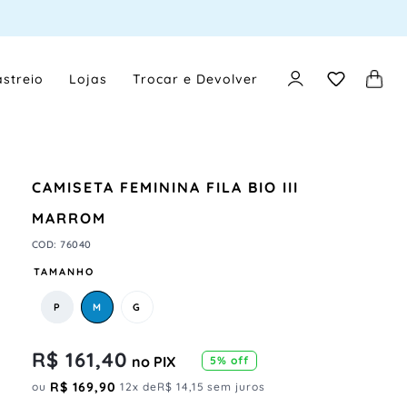
streio
Lojas
Trocar e Devolver
CAMISETA FEMININA FILA BIO III
MARROM
COD
:
76040
TAMANHO
P
M
G
R$
161
,
40
no PIX
5
% off
R$
169
,
90
ou
12
x de
R$
14
,
15
sem juros