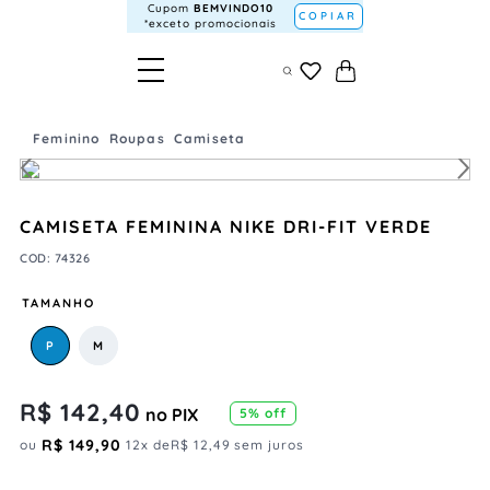
Cupom
BEMVINDO10
COPIAR
*exceto promocionais
Feminino
Roupas
Camiseta
CAMISETA FEMININA NIKE DRI-FIT VERDE
COD
:
74326
TAMANHO
P
M
R$
142
,
40
no PIX
5
% off
R$
149
,
90
ou
12
x de
R$
12
,
49
sem juros