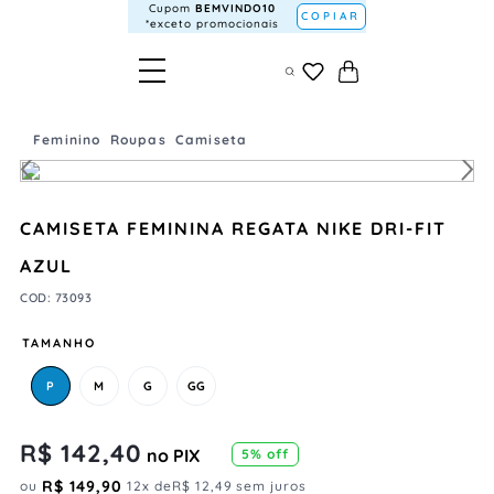
Cupom
BEMVINDO10
COPIAR
*exceto promocionais
Feminino
Roupas
Camiseta
CAMISETA FEMININA REGATA NIKE DRI-FIT
AZUL
COD
:
73093
TAMANHO
P
M
G
GG
R$
142
,
40
no PIX
5
% off
R$
149
,
90
ou
12
x de
R$
12
,
49
sem juros