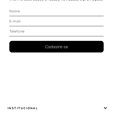
Modelagem
Caimento espaçoso no corpo e quadris
Design sem mangas
Modelagem relaxada
Indicada para quem busca
regata feminina soltinha
para treino com liberdade de movimento
.
Cadastre-se
Conforto e ajuste
Tecnologia Dri-FIT que auxilia na transpiração
Estrutura leve que não pesa durante o treino
Sensação relaxada que acompanha seus
movimentos
Ideal para quem procura
regata feminina confortável
para musculação e corrida
.
INSTITUCIONAL