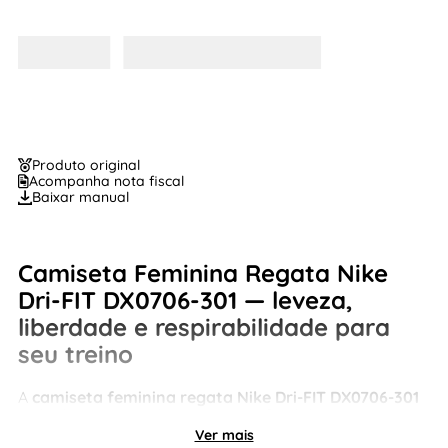
Produto original
Acompanha nota fiscal
Baixar manual
Camiseta Feminina Regata Nike
Dri-FIT DX0706-301 — leveza,
liberdade e respirabilidade para
seu treino
A
camiseta feminina regata Nike Dri-FIT DX0706-301
é ideal para quem busca
regata feminina para
academia com tecnologia de absorção de suor e
Ver mais