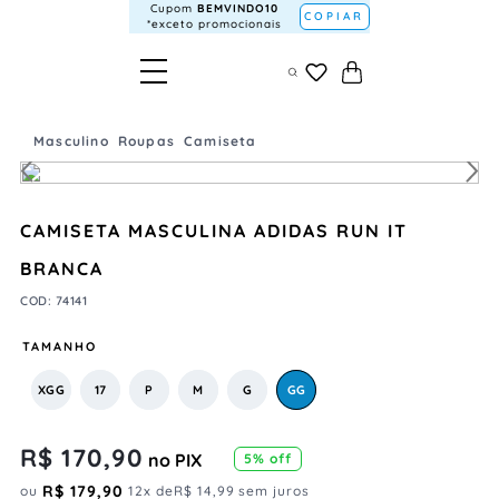
Cupom
BEMVINDO10
COPIAR
*exceto promocionais
Masculino
Roupas
Camiseta
CAMISETA MASCULINA ADIDAS RUN IT
BRANCA
COD
:
74141
TAMANHO
XGG
17
P
M
G
GG
R$
170
,
90
no PIX
5
% off
R$
179
,
90
ou
12
x de
R$
14
,
99
sem juros