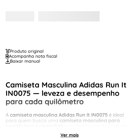
Produto original
Acompanha nota fiscal
Baixar manual
Camiseta Masculina Adidas Run It
IN0075 — leveza e desempenho
para cada quilômetro
A
camiseta masculina Adidas Run It IN0075
é ideal
para quem busca uma
camiseta masculina para
corrida leve e respirável
com tecnologia de controle
de suor. Parte da coleção Run It, ela foi desenvolvida
Ver mais
para proporcionar conforto, frescor e visibilidade