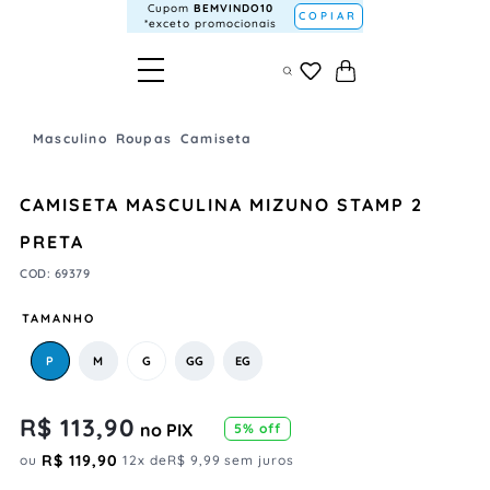
Cupom
BEMVINDO10
COPIAR
*exceto promocionais
Masculino
Roupas
Camiseta
CAMISETA MASCULINA MIZUNO STAMP 2
PRETA
COD
:
69379
TAMANHO
P
M
G
GG
EG
R$
113
,
90
no PIX
5
% off
R$
119
,
90
ou
12
x de
R$
9
,
99
sem juros