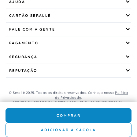
AJUDA
CARTÃO SERALLÊ
FALE COM A GENTE
PAGAMENTO
SEGURANÇA
REPUTAÇÃO
© Serallê 2025. Todos os direitos reservados. Conheça nossa
Política
de Privacidade
.
FRONTEIRA COM DE CALC EIRELI EPP - CNPJ: 25.421.179/0001-81 -
Avenida Brasil, 456, Centro, CEP: 85.851-000, Foz do Iguaçu, PR, Brasil.
Caso os produtos apresentem divergências de valores, o preço
COMPRAR
válido é o do carrinho de compras.
ADICIONAR A SACOLA