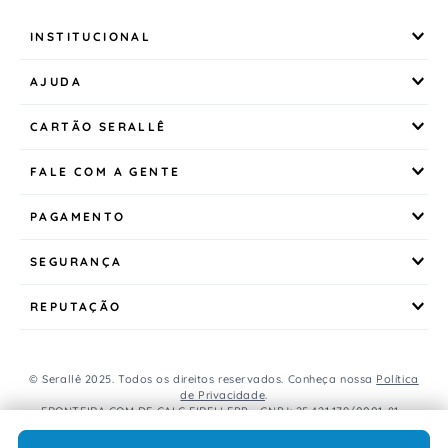
INSTITUCIONAL
AJUDA
CARTÃO SERALLÊ
FALE COM A GENTE
PAGAMENTO
SEGURANÇA
REPUTAÇÃO
© Serallê 2025. Todos os direitos reservados. Conheça nossa
Política
de Privacidade
.
FRONTEIRA COM DE CALC EIRELI EPP - CNPJ: 25.421.179/0001-81 -
Avenida Brasil, 456, Centro, CEP: 85.851-000, Foz do Iguaçu, PR, Brasil.
Caso os produtos apresentem divergências de valores, o preço