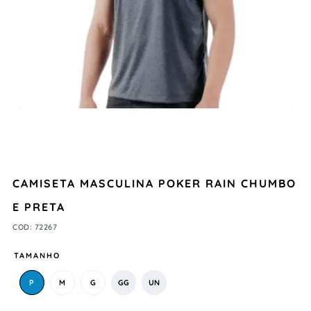
CAMISETA MASCULINA POKER RAIN CHUMBO
E PRETA
COD
:
72267
TAMANHO
P
M
G
GG
UN