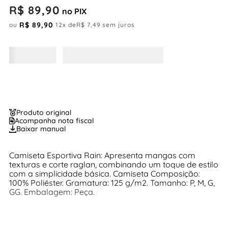
R$
89
,
90
no PIX
R$
89
,
90
ou
12
x de
R$
7
,
49
sem juros
Produto original
Acompanha nota fiscal
Baixar manual
Camiseta Esportiva Rain: Apresenta mangas com
texturas e corte raglan, combinando um toque de estilo
com a simplicidade básica. Camiseta Composição:
100% Poliéster. Gramatura: 125 g/m2. Tamanho: P, M, G,
GG. Embalagem: Peça.