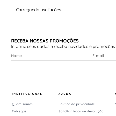
### Conforto e ajuste
Carregando avaliações…
Tecido leve que favorece o
uso prolongado
Gola olímpica com nervuras
, oferecendo maior
durabilidade
Sensação macia que contribui para conforto
RECEBA NOSSAS PROMOÇÕES
contínuo
Informe seus dados e receba novidades e promoções
### Design e estilo
Estampa frontal com o icônico
“Just Do It”
Visual esportivo e atemporal
Fácil de combinar com jeans, bermudas e peças
casuais
INSTITUCIONAL
AJUDA
### Indicação de uso
Quem somos
Política de privacidade
Entregas
Solicitar troca ou devolução
Uso casual e urbano