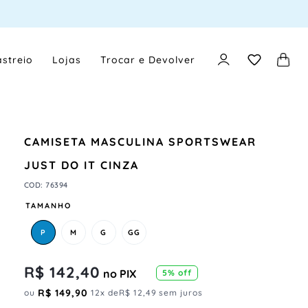
streio
Lojas
Trocar e Devolver
CAMISETA MASCULINA SPORTSWEAR
JUST DO IT CINZA
COD
:
76394
TAMANHO
P
M
G
GG
R$
142
,
40
no PIX
5
% off
R$
149
,
90
ou
12
x de
R$
12
,
49
sem juros