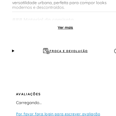
versatilidade urbana, perfeita para compor looks
modernos e descontraídos.
### Material da camiseta
Ver mais
Confeccionada em
jersey macio
Toque suave ao contato com a pele
Estrutura confortável para uso diário
TROCA E DEVOLUÇÃO
Palavras-chave relacionadas:
camiseta masculina d
algodão
, camiseta casual masculina, camiseta
confortável para o dia a dia
### Modelagem
Modelagem tradicional com
caimento padrão
AVALIAÇÕES
Ajuste confortável, sem marcar excessivamente
Carregando…
Estrutura pensada para mobilidade natural
Por favor faça login para escrever avaliação