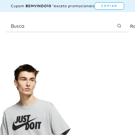
Cupom
BEMVINDO10
*exceto promocionais
COPIAR
Ra