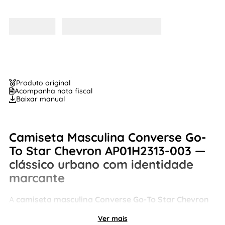
Produto original
Acompanha nota fiscal
Baixar manual
Camiseta Masculina Converse Go-
To Star Chevron AP01H2313-003 —
clássico urbano com identidade
marcante
A
camiseta masculina Converse Go-To Star Chevron
AP01H2313-003
é perfeita para quem busca uma
camiseta masculina de algodão confortável com
Ver mais