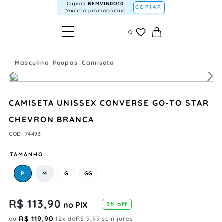
Cupom
BEMVINDO10
COPIAR
*exceto promocionais
Masculino
Roupas
Camiseta
CAMISETA UNISSEX CONVERSE GO-TO STAR
CHEVRON BRANCA
COD
:
74493
TAMANHO
P
M
G
GG
R$
113
,
90
no PIX
5
% off
R$
119
,
90
ou
12
x de
R$
9
,
99
sem juros