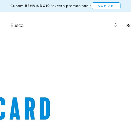
Cupom
BEMVINDO10
*exceto promocionais
COPIAR
Ra