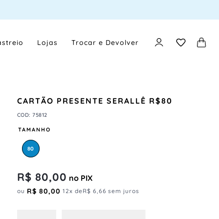
streio
Lojas
Trocar e Devolver
CARTÃO PRESENTE SERALLÊ R$80
COD
:
75812
TAMANHO
80
R$
80
,
00
no PIX
R$
80
,
00
ou
12
x de
R$
6
,
66
sem juros