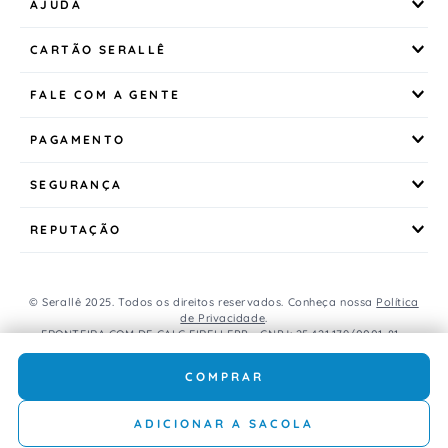
AJUDA
CARTÃO SERALLÊ
FALE COM A GENTE
PAGAMENTO
SEGURANÇA
REPUTAÇÃO
© Serallê 2025. Todos os direitos reservados. Conheça nossa
Política
de Privacidade
.
FRONTEIRA COM DE CALC EIRELI EPP - CNPJ: 25.421.179/0001-81 -
Avenida Brasil, 456, Centro, CEP: 85.851-000, Foz do Iguaçu, PR, Brasil.
Caso os produtos apresentem divergências de valores, o preço
COMPRAR
válido é o do carrinho de compras.
ADICIONAR A SACOLA