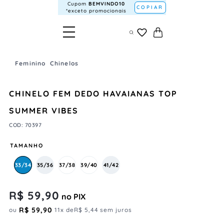
Cupom
BEMVINDO10
COPIAR
*exceto promocionais
Feminino
Chinelos
CHINELO FEM DEDO HAVAIANAS TOP
SUMMER VIBES
COD
:
70397
TAMANHO
33/34
35/36
37/38
39/40
41/42
R$
59
,
90
no PIX
R$
59
,
90
ou
11
x de
R$
5
,
44
sem juros