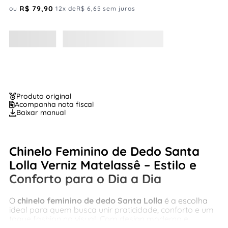
R$
79
,
90
ou
12
x de
R$
6
,
65
sem juros
Produto original
Acompanha nota fiscal
Baixar manual
Chinelo Feminino de Dedo Santa
Lolla Verniz Matelassê – Estilo e
Conforto para o Dia a Dia
O
chinelo feminino de dedo Santa Lolla
é a escolha
ideal para quem busca unir praticidade, conforto e um
toque fashion no visual. Com design moderno e