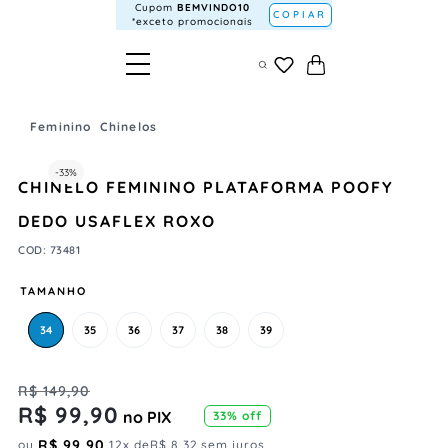
Cupom
BEMVINDO10
COPIAR
*exceto promocionais
Feminino
Chinelos
-
33%
CHINELO FEMININO PLATAFORMA POOFY
DEDO USAFLEX ROXO
COD
:
73481
TAMANHO
34
35
36
37
38
39
R$
149
,
90
R$
99
,
90
no PIX
33%
off
R$
99
,
90
ou
12
x de
R$
8
,
32
sem juros