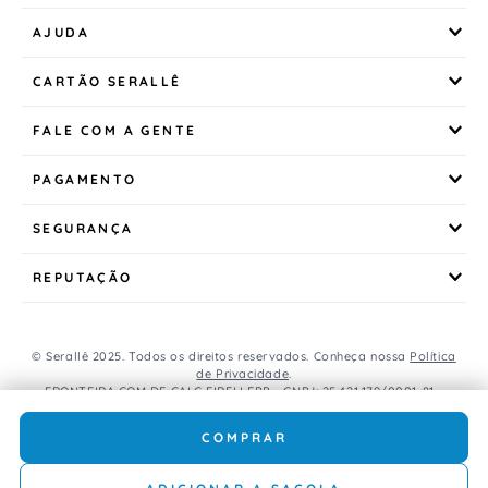
AJUDA
CARTÃO SERALLÊ
FALE COM A GENTE
PAGAMENTO
SEGURANÇA
REPUTAÇÃO
© Serallê 2025. Todos os direitos reservados. Conheça nossa
Política
de Privacidade
.
FRONTEIRA COM DE CALC EIRELI EPP - CNPJ: 25.421.179/0001-81 -
Avenida Brasil, 456, Centro, CEP: 85.851-000, Foz do Iguaçu, PR, Brasil.
Caso os produtos apresentem divergências de valores, o preço
COMPRAR
válido é o do carrinho de compras.