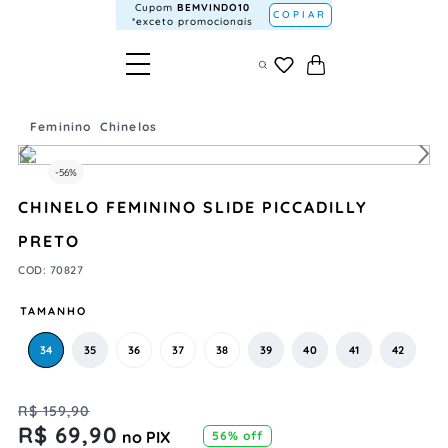
Cupom
BEMVINDO10
COPIAR
*exceto promocionais
Feminino
Chinelos
-
56%
CHINELO FEMININO SLIDE PICCADILLY
PRETO
COD
:
70827
TAMANHO
34
35
36
37
38
39
40
41
42
R$
159
,
90
R$
69
,
90
no PIX
56%
off