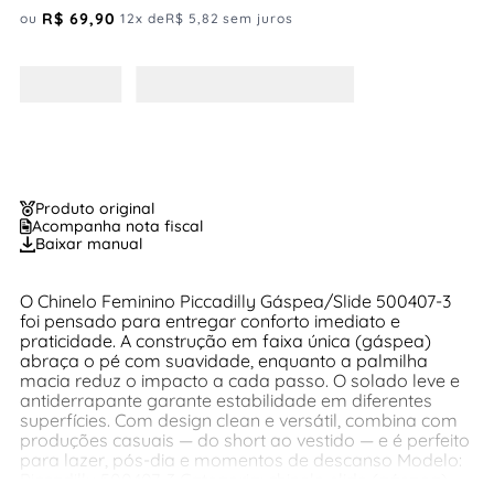
R$
69
,
90
ou
12
x de
R$
5
,
82
sem juros
Produto original
Acompanha nota fiscal
Baixar manual
O Chinelo Feminino Piccadilly Gáspea/Slide 500407-3
foi pensado para entregar conforto imediato e
praticidade. A construção em faixa única (gáspea)
abraça o pé com suavidade, enquanto a palmilha
macia reduz o impacto a cada passo. O solado leve e
antiderrapante garante estabilidade em diferentes
superfícies. Com design clean e versátil, combina com
produções casuais — do short ao vestido — e é perfeito
para lazer, pós-dia e momentos de descanso Modelo:
Piccadilly 500407-3 Categoria: chinelo slide (gáspea)