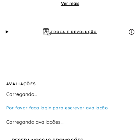
Cabedal: material sintético (faixa única) Palmilha:
Ver mais
macia, com absorção de impacto Solado: sintético leve,
antiderrapante Fechamento: calce fácil (sem fivelas)
Indicação: uso casual, lazer e pós-atividade
TROCA E DEVOLUÇÃO
AVALIAÇÕES
Carregando…
Por favor faça login para escrever avaliação
Carregando avaliações…