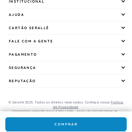
INSTITUCIONAL
AJUDA
CARTÃO SERALLÊ
FALE COM A GENTE
PAGAMENTO
SEGURANÇA
REPUTAÇÃO
© Serallê 2025. Todos os direitos reservados. Conheça nossa
Política
de Privacidade
.
FRONTEIRA COM DE CALC EIRELI EPP - CNPJ: 25.421.179/0001-81 -
Avenida Brasil, 456, Centro, CEP: 85.851-000, Foz do Iguaçu, PR, Brasil.
Caso os produtos apresentem divergências de valores, o preço
COMPRAR
válido é o do carrinho de compras.