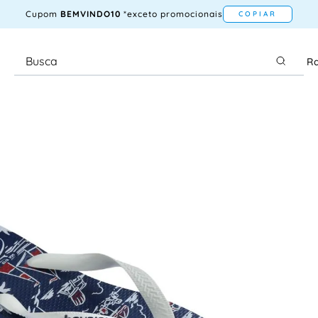
Cupom
BEMVINDO10
*exceto promocionais
COPIAR
Ra