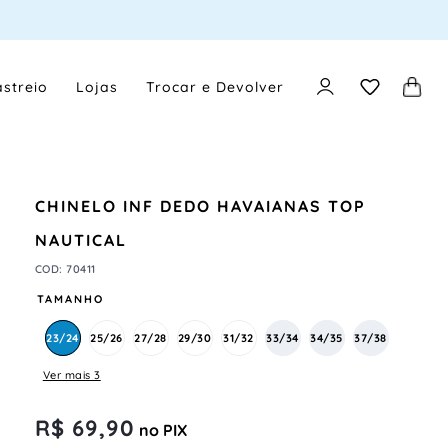
streio
Lojas
Trocar e Devolver
CHINELO INF DEDO HAVAIANAS TOP
NAUTICAL
COD
:
70411
TAMANHO
23/24
25/26
27/28
29/30
31/32
33/34
34/35
37/38
Ver mais 3
R$
69
,
90
no PIX