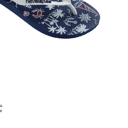
a.
le