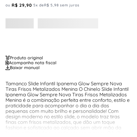
R$
29
,
90
ou
5
x de
R$
5
,
98
sem juros
Produto original
Acompanha nota fiscal
Baixar manual
Tamanco Slide Infantil Ipanema Glow Sempre Nova
Tiras Frisos Metalizados Menina O Chinelo Slide Infantil
Ipanema Glow Sempre Nova Tiras Frisos Metalizados
Menina é a combinação perfeita entre conforto, estilo e
praticidade para acompanhar o dia a dia das
pequenas com muito brilho e personalidade! Com
design moderno no estilo slide, o modelo traz tiras
finas com frisos metalizados, que dão um toque
fashion e sofisticado ao calçado sem abrir mão da
leveza e liberdade que toda criança merece. O brilho