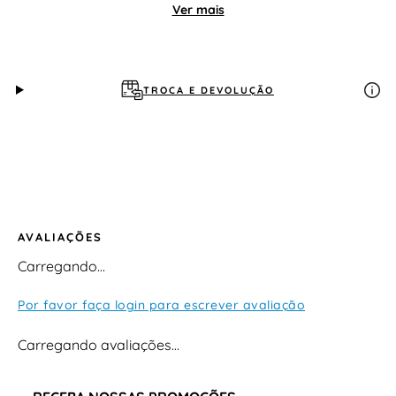
sutil das tiras deixa o look mais divertido e estiloso,
Ver mais
ideal para passeios, viagens ou até mesmo para usar
em casa com charme.
TROCA E DEVOLUÇÃO
AVALIAÇÕES
Carregando…
Por favor faça login para escrever avaliação
Carregando avaliações…