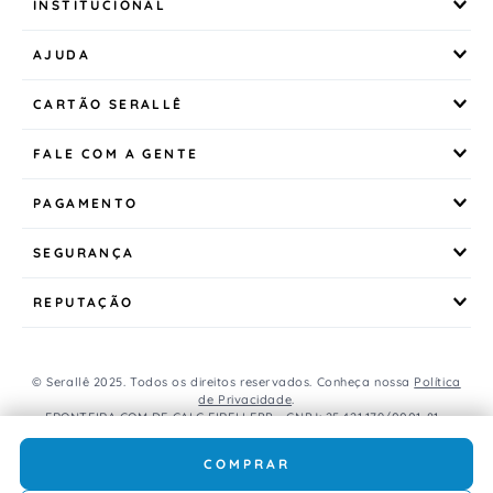
INSTITUCIONAL
AJUDA
CARTÃO SERALLÊ
FALE COM A GENTE
PAGAMENTO
SEGURANÇA
REPUTAÇÃO
© Serallê 2025. Todos os direitos reservados. Conheça nossa
Política
de Privacidade
.
FRONTEIRA COM DE CALC EIRELI EPP - CNPJ: 25.421.179/0001-81 -
Avenida Brasil, 456, Centro, CEP: 85.851-000, Foz do Iguaçu, PR, Brasil.
Caso os produtos apresentem divergências de valores, o preço
COMPRAR
válido é o do carrinho de compras.