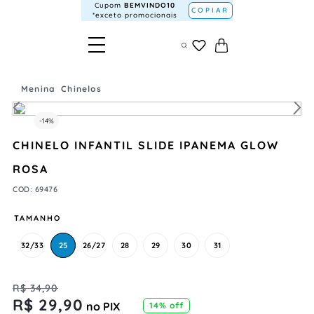
Cupom
BEMVINDO10
COPIAR
*exceto promocionais
Menina
Chinelos
-
14%
CHINELO INFANTIL SLIDE IPANEMA GLOW
ROSA
COD
:
69476
TAMANHO
32/33
25
26/27
28
29
30
31
R$
34
,
90
R$
29
,
90
no PIX
14%
off