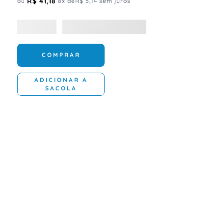
R$
41
,
18
ou
8
x de
R$
5
,
14
sem juros
COMPRAR
ADICIONAR A
SACOLA