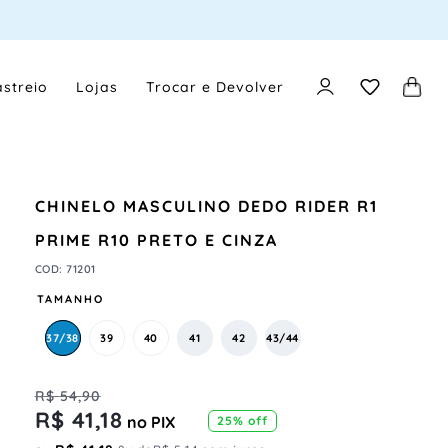
streio
Lojas
Trocar e Devolver
CHINELO MASCULINO DEDO RIDER R1
PRIME R10 PRETO E CINZA
COD
:
71201
TAMANHO
37/38
39
40
41
42
43/44
R$
54
,
90
R$
41
,
18
no PIX
25%
off