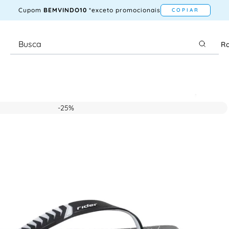
Cupom
BEMVINDO10
*exceto promocionais
COPIAR
Ra
-
25%