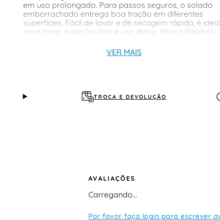
em uso prolongado. Para passos seguros, o solado
emborrachado entrega boa tração em diferentes
superfícies. Fácil de lavar e de secagem rápida, é idea
para lazer, praia/piscina e uso diário. Marca/Modelo:
Rider R1 Prime R10 Categoria: chinelo masculino de
dedo Cabedal (tira): material sintético Palmilha:
VER MAIS
texturizada (conforto e aderência) Solado:
emborrachado com tração Fechamento: calce fácil
Indicação: lazer, praia/piscina e cotidiano
TROCA E DEVOLUÇÃO
AVALIAÇÕES
Carregando…
Por favor faça login para escrever a