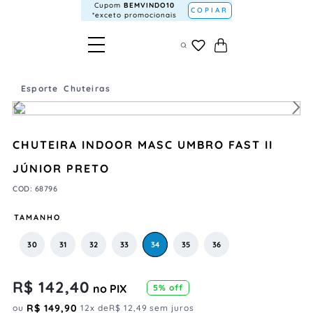
Cupom
BEMVINDO10
COPIAR
*exceto promocionais
Esporte
Chuteiras
CHUTEIRA INDOOR MASC UMBRO FAST II
JÚNIOR PRETO
COD
:
68796
TAMANHO
30
31
32
33
34
35
36
R$
142
,
40
no PIX
5
% off
R$
149
,
90
ou
12
x de
R$
12
,
49
sem juros