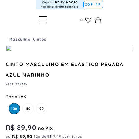
Cupom
BEMVINDO10
COPIAR
*exceto promocionais
Masculino
Cintos
CINTO MASCULINO EM ELÁSTICO PEGADA
AZUL MARINHO
COD
:
334369
TAMANHO
100
110
90
R$
89
,
90
no PIX
R$
89
,
90
ou
12
x de
R$
7
,
49
sem juros