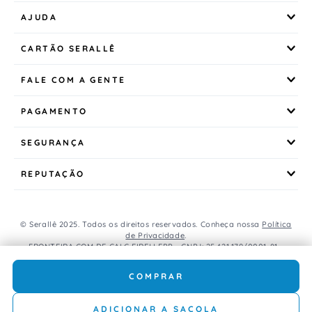
AJUDA
CARTÃO SERALLÊ
FALE COM A GENTE
PAGAMENTO
SEGURANÇA
REPUTAÇÃO
© Serallê 2025. Todos os direitos reservados. Conheça nossa
Política
de Privacidade
.
FRONTEIRA COM DE CALC EIRELI EPP - CNPJ: 25.421.179/0001-81 -
Avenida Brasil, 456, Centro, CEP: 85.851-000, Foz do Iguaçu, PR, Brasil.
Caso os produtos apresentem divergências de valores, o preço
COMPRAR
válido é o do carrinho de compras.
ADICIONAR A SACOLA