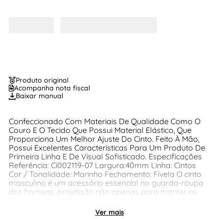
Produto original
Acompanha nota fiscal
Baixar manual
Confeccionado Com Materiais De Qualidade Como O
Couro E O Tecido Que Possui Material Elástico, Que
Proporciona Um Melhor Ajuste Do Cinto. Feito À Mão,
Possui Excelentes Características Para Um Produto De
Primeira Linha E De Visual Sofisticado. Especificações
Referência: Ci002119-07 Largura:40mm Linha: Cintos
Cor / Tonalidade: Marinho Fechamento: Fivela O cinto
masculino é um acessório essencial no guarda-roupa
dos homens, projetado não apenas para manter as
calças no lugar, mas também para agregar estilo e
sofisticação ao visual. Com uma variedade de estilos,
Ver mais
materiais e designs, o cinto masculino é um elemento