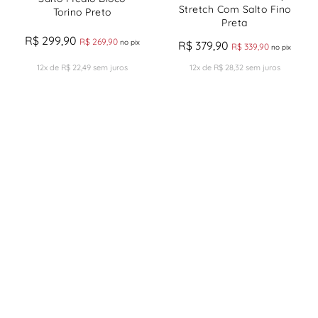
Stretch Com Salto Fino
Torino Preto
Preta
R$
299
,
90
R$
269
,
90
no pix
R$
379
,
90
R$
339
,
90
no pix
12
x de
R$
22
,
49
sem juros
12
x de
R$
28
,
32
sem juros