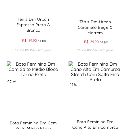
Tênis Dm Urban
Tênis Dm Urban
Espresso Preto &
Caramelo Bege &
Branco
Marrom
R$
189
,
90
no pix
R$
189
,
90
no pix
12
x de
R$
16
,
65
sem juros
12
x de
R$
16
,
65
sem juros
-
10%
-
11%
Bota Feminina Dm
Bota Feminina Dm Com
Cano Alto Em Camurça
Salto Médio Bloco