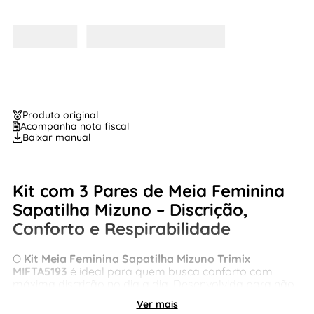
Produto original
Acompanha nota fiscal
Baixar manual
Kit com 3 Pares de
Meia Feminina
Sapatilha Mizuno
– Discrição,
Conforto e Respirabilidade
O
Kit Meia Feminina Sapatilha Mizuno Trimix
MIFTA5193
é ideal para quem busca conforto com
máxima discrição no dia a dia. Desenvolvida para não
aparecer no calçado, essa
meia sapatilha feminina
é
Ver mais
perfeita para uso com tênis baixos e calçados casuais.