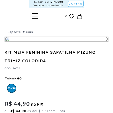
Cupom
BEMVINDO10
COPIAR
*exceto promocionais
Esporte
Meias
KIT MEIA FEMININA SAPATILHA MIZUNO
TRIMIZ COLORIDA
COD
:
74319
TAMANHO
33/38
R$
44
,
90
no PIX
R$
44
,
90
ou
8
x de
R$
5
,
61
sem juros