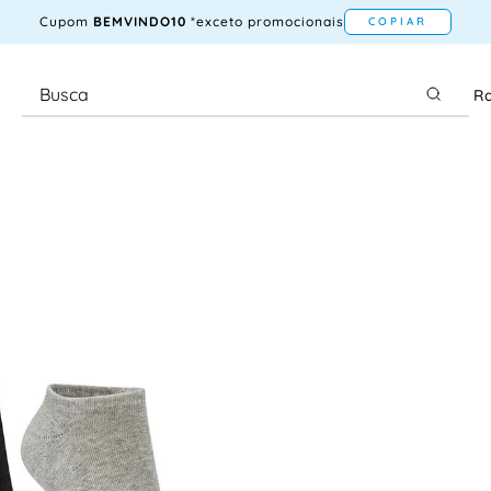
Cupom
BEMVINDO10
*exceto promocionais
COPIAR
Ra