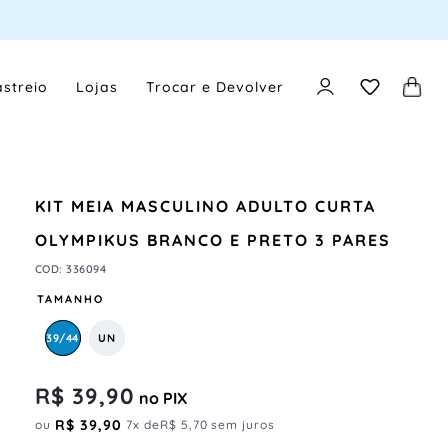
streio
Lojas
Trocar e Devolver
KIT MEIA MASCULINO ADULTO CURTA
OLYMPIKUS BRANCO E PRETO 3 PARES
COD
:
336094
TAMANHO
39/44
UN
R$
39
,
90
no PIX
R$
39
,
90
ou
7
x de
R$
5
,
70
sem juros