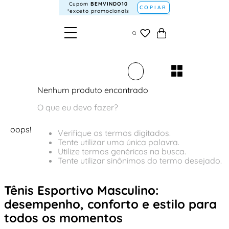
Cupom
BEMVINDO10
COPIAR
*exceto promocionais
Nenhum produto encontrado
O que eu devo fazer?
oops!
Verifique os termos digitados.
Tente utilizar uma única palavra.
Utilize termos genéricos na busca.
Tente utilizar sinônimos do termo desejado.
Tênis Esportivo Masculino:
desempenho, conforto e estilo para
todos os momentos