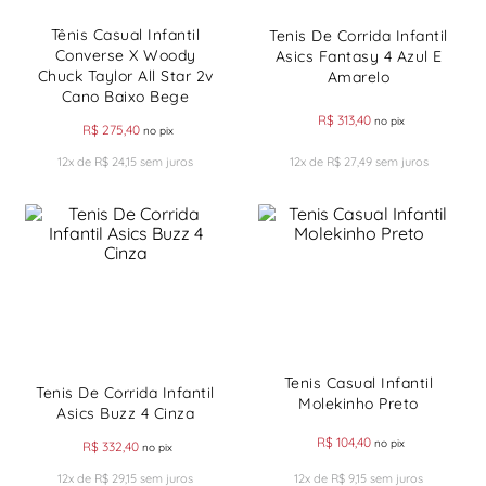
Tênis Casual Infantil
Tenis De Corrida Infantil
Converse X Woody
Asics Fantasy 4 Azul E
Chuck Taylor All Star 2v
Amarelo
Cano Baixo Bege
R$
313
,
40
no pix
R$
275
,
40
no pix
12
x de
R$
24
,
15
sem juros
12
x de
R$
27
,
49
sem juros
Tenis Casual Infantil
Tenis De Corrida Infantil
Molekinho Preto
Asics Buzz 4 Cinza
R$
104
,
40
no pix
R$
332
,
40
no pix
12
x de
R$
29
,
15
sem juros
12
x de
R$
9
,
15
sem juros