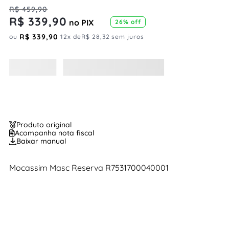
R$
459
,
90
R$
339
,
90
no PIX
26%
off
R$
339
,
90
ou
12
x de
R$
28
,
32
sem juros
Produto original
Acompanha nota fiscal
Baixar manual
Mocassim Masc Reserva R7531700040001