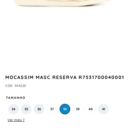
MOCASSIM MASC RESERVA R7531700040001
COD
:
354220
TAMANHO
34
35
36
37
38
39
40
41
Ver mais 7